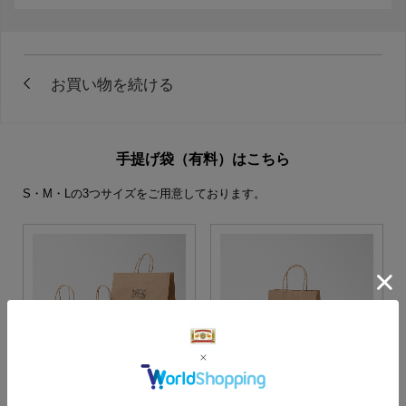
手提げ袋（有料）はこちら
S・M・Lの3つサイズをご用意しております。
S・M・Lサイズより当店に
Sサイズ