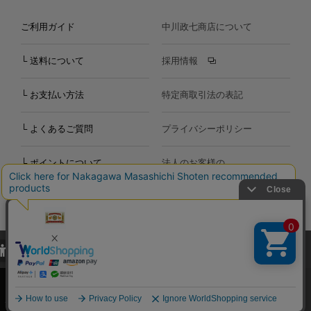
ご利用ガイド
中川政七商店について
└ 送料について
採用情報
└ お支払い方法
特定商取引法の表記
└ よくあるご質問
プライバシーポリシー
└ ポイントについて
法人のお客様の
お問い合わせ
個人のお客様の
お問い合わせ
当サイトでは、当サイト内における閲覧履歴・属性情報などの取得およ
Copyright©2000
-2026
び利便性向上のためにクッキー（Cookie）を使用いたします。詳細に
Nakagawa Masashichi Shoten All Rights Reserved.
関しては「
プライバシーポリシー
」をお読みください。
承諾する