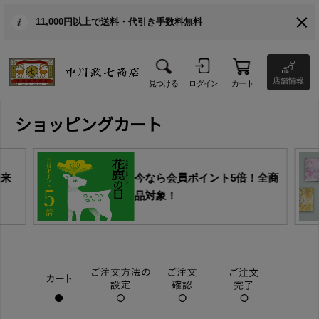
11,000円以上で送料・代引き手数料無料
店舗情報
見つける
ログイン
カート
ショッピングカート
由来
今なら会員ポイント5倍！全商
品対象！