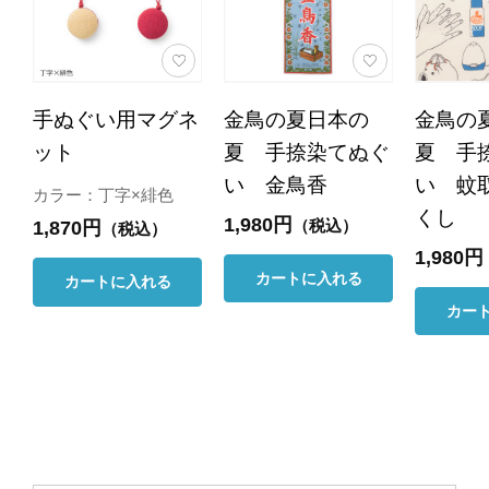
手ぬぐい用マグネ
金鳥の夏日本の
金鳥の
ット
夏 手捺染てぬぐ
夏 手
い 金鳥香
い 蚊
カラー：丁字×緋色
くし
1,980円
（税込）
1,870円
（税込）
1,980円
カートに入れる
カートに入れる
カー