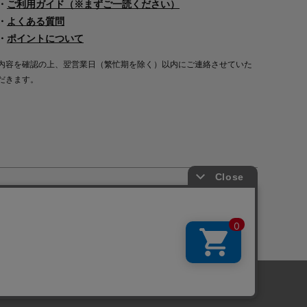
・
ご利用ガイド（※まずご一読ください）
・
よくある質問
・
ポイントについて
内容を確認の上、翌営業日（繁忙期を除く）以内にご連絡させていた
だきます。
Copyright©2000
-2026
Nakagawa Masashichi Shoten All Rights Reserved.
に関しては「
プライバシーポリシー
」を
承諾する