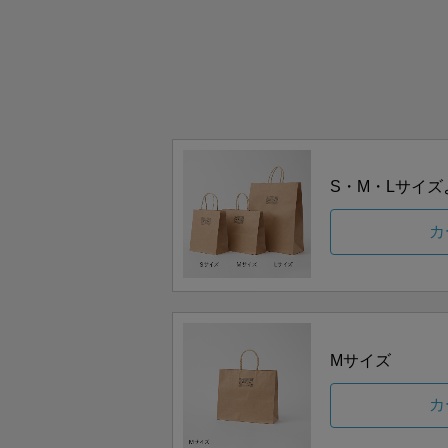
S・M・Lサイ
カ
Mサイズ
カ