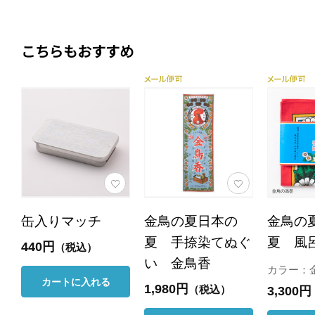
こちらもおすすめ
缶入りマッチ
金鳥の夏日本の
金鳥の
夏 手捺染てぬぐ
夏 風
440円
（税込）
い 金鳥香
カラー：
カートに入れる
1,980円
（税込）
3,300円