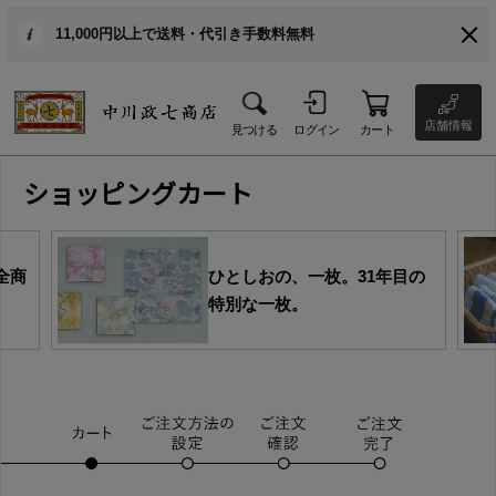
11,000円以上で送料・代引き手数料無料
店舗情報
見つける
ログイン
カート
ショッピングカート
全商
ひとしおの、一枚。31年目の
特別な一枚。