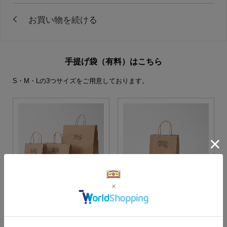
手提げ袋（有料）はこちら
S・M・Lの3つサイズをご用意しております。
S・M・Lサイズより当店に
Sサイズ
お任せ