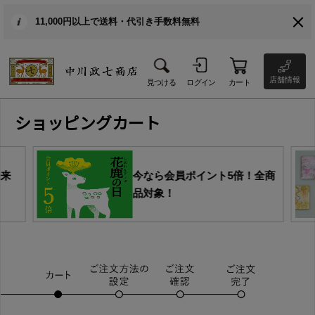
11,000円以上で送料・代引き手数料無料
店舗情報
見つける
ログイン
カート
ショッピングカート
由来
今なら会員ポイント5倍！全商
品対象！