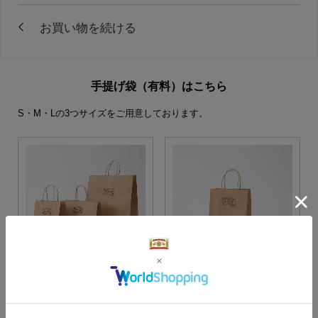
手提げ袋（有料）はこちら
S・M・Lの3つサイズをご用意しております。
S・M・Lサイズより当店に
Sサイズ
お任せ