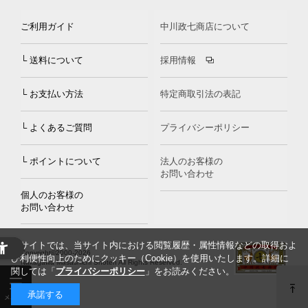
ご利用ガイド
中川政七商店について
└ 送料について
採用情報
└ お支払い方法
特定商取引法の表記
└ よくあるご質問
プライバシーポリシー
└ ポイントについて
法人のお客様の
お問い合わせ
個人のお客様の
お問い合わせ
当サイトでは、当サイト内における閲覧履歴・属性情報などの取得およ
Copyright©2000
-2026
び利便性向上のためにクッキー（Cookie）を使用いたします。詳細に
Nakagawa Masashichi Shoten All Rights Reserved.
関しては「
プライバシーポリシー
」をお読みください。
承諾する