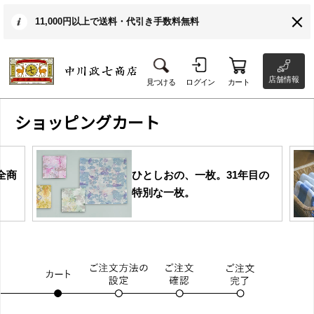
11,000円以上で送料・代引き手数料無料
店舗情報
見つける
ログイン
カート
ショッピングカート
全商
ひとしおの、一枚。31年目の
特別な一枚。