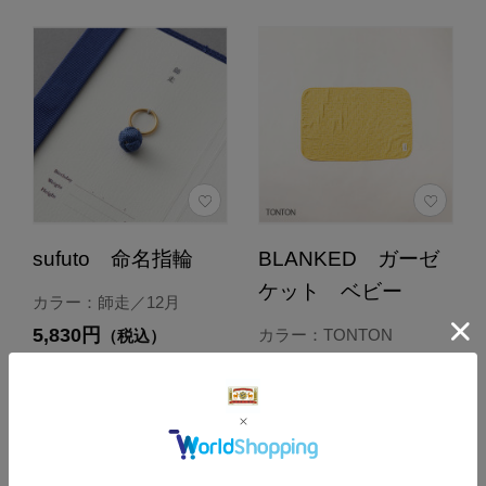
sufuto 命名指輪
BLANKED ガーゼ
ケット ベビー
カラー：師走／12月
5,830円
カラー：TONTON
（税込）
5,500円
4.9
（税込）
（8）
4.8
（33）
カートに入れる