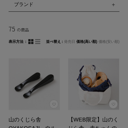
ブランド
75
の商品
表示方法
並べ替え
発売日
価格(高い順)
価格(安い順)
山のくじら舎
【WEB限定】山のく