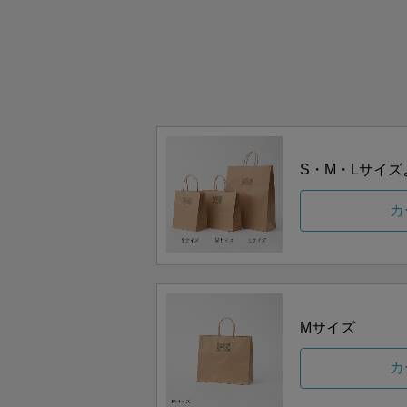
S・M・Lサイ
カ
Mサイズ
カ