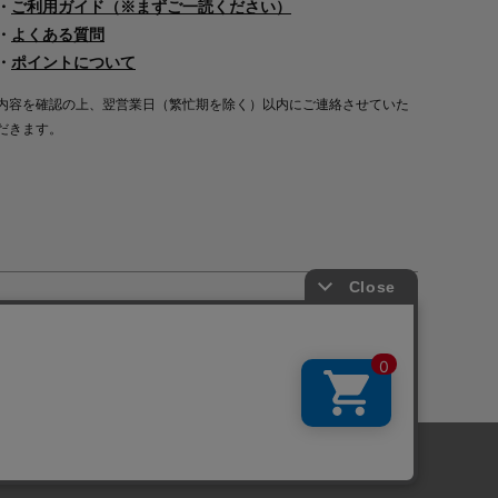
・
ご利用ガイド（※まずご一読ください）
・
よくある質問
・
ポイントについて
内容を確認の上、翌営業日（繁忙期を除く）以内にご連絡させていた
だきます。
Copyright©2000
-2026
Nakagawa Masashichi Shoten All Rights Reserved.
に関しては「
プライバシーポリシー
」を
承諾する