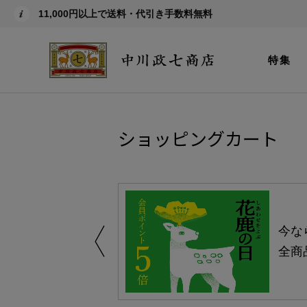
11,000円以上で送料・代引き手数料無料
特集
ショッピングカート
しい、植物由来
今な
。
全商