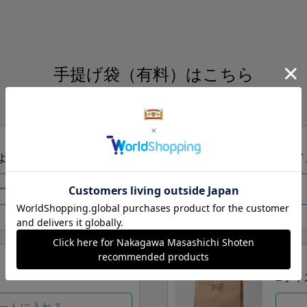
手提げ袋（有料）はこちら
S・M・Lの3つサイズをご用意しております。
ズより当店にお任せ
Sサイ
ートに入れる
Lサイ