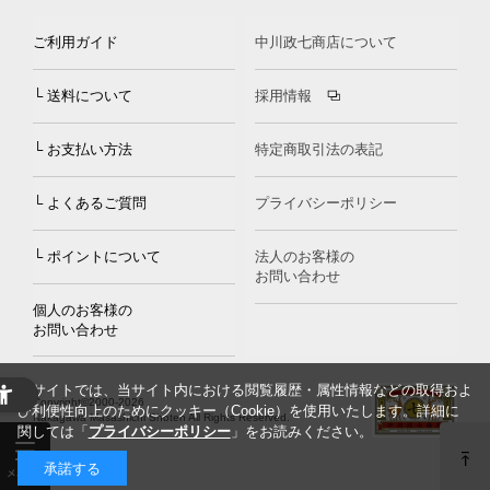
ご利用ガイド
中川政七商店について
└ 送料について
採用情報
└ お支払い方法
特定商取引法の表記
└ よくあるご質問
プライバシーポリシー
└ ポイントについて
法人のお客様の
お問い合わせ
個人のお客様の
お問い合わせ
当サイトでは、当サイト内における閲覧履歴・属性情報などの取得およ
Copyright©2000
-2026
び利便性向上のためにクッキー（Cookie）を使用いたします。詳細に
Nakagawa Masashichi Shoten All Rights Reserved.
関しては「
プライバシーポリシー
」をお読みください。
承諾する