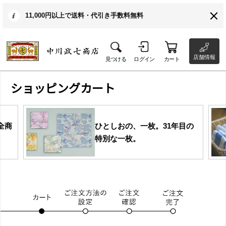
11,000円以上で送料・代引き手数料無料
店舗情報
見つける
ログイン
カート
ショッピングカート
全商
ひとしおの、一枚。31年目の
特別な一枚。