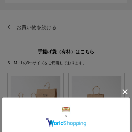
手提げ袋（有料）はこちら
S・M・Lの3つサイズをご用意しております。
S・M・Lサイズより当店に
Sサイズ