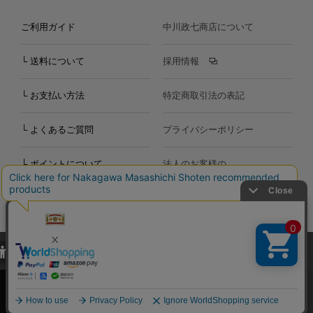
ご利用ガイド
中川政七商店について
└ 送料について
採用情報
└ お支払い方法
特定商取引法の表記
└ よくあるご質問
プライバシーポリシー
└ ポイントについて
法人のお客様の
お問い合わせ
個人のお客様の
お問い合わせ
当サイトでは、当サイト内における閲覧履歴・属性情報などの取得およ
Copyright©2000
-2026
び利便性向上のためにクッキー（Cookie）を使用いたします。詳細に
Nakagawa Masashichi Shoten All Rights Reserved.
関しては「
プライバシーポリシー
」をお読みください。
承諾する