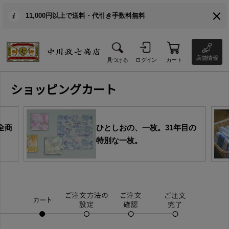
11,000円以上で送料・代引き手数料無料
店舗情報
見つける
ログイン
カート
ショッピングカート
全商
ひとしおの、一枚。31年目の
特別な一枚。