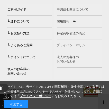
ご利用ガイド
中川政七商店について
└ 送料について
採用情報
└ お支払い方法
特定商取引法の表記
└ よくあるご質問
プライバシーポリシー
└ ポイントについて
法人のお客様の
お問い合わせ
個人のお客様の
お問い合わせ
当サイトでは、当サイト内における閲覧履歴・属性情報などの取得およ
Copyright©2000
-2026
び利便性向上のためにクッキー（Cookie）を使用いたします。詳細に
Nakagawa Masashichi Shoten All Rights Reserved.
関しては「
プライバシーポリシー
」をお読みください。
承諾する