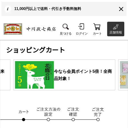
11,000円以上で送料・代引き手数料無料
店舗情報
見つける
ログイン
カート
ショッピングカート
由来
今なら会員ポイント5倍！全商
品対象！