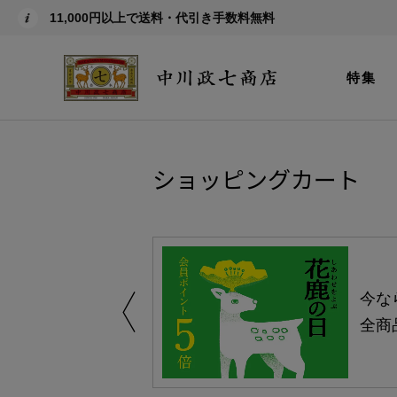
11,000円以上で送料・代引き手数料無料
特集
ショッピングカート
しい、植物由来
今な
。
全商