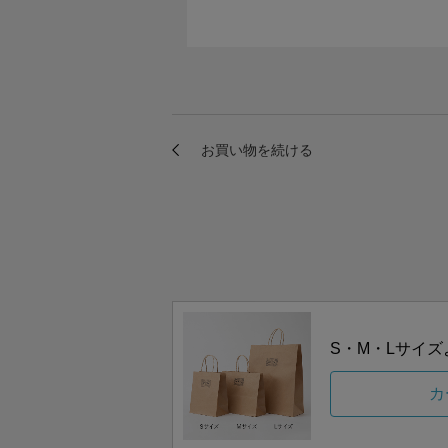
S・M・Lサイ
カ