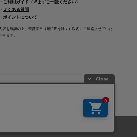
・
ご利用ガイド（※まずご一読ください）
・
よくある質問
・
ポイントについて
内容を確認の上、翌営業日（繁忙期を除く）以内にご連絡させていた
だきます。
Copyright©2000
-2026
Nakagawa Masashichi Shoten All Rights Reserved.
に関しては「
プライバシーポリシー
」を
承諾する