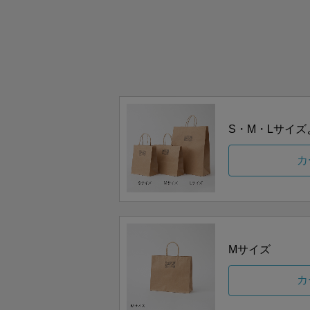
S・M・Lサイ
カ
Mサイズ
カ