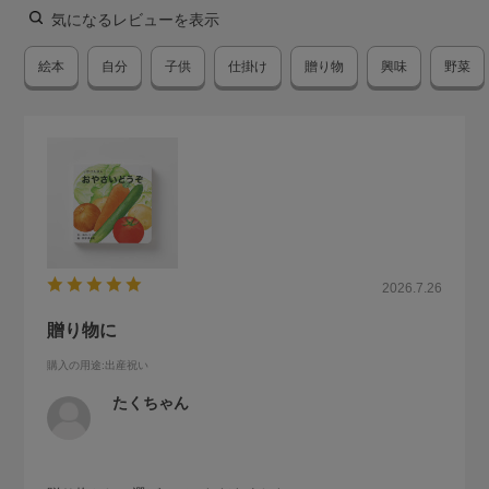
気になるレビューを表示
絵本
自分
子供
仕掛け
贈り物
興味
野菜
2026.7.26
贈り物に
購入の用途
:出産祝い
たくちゃん