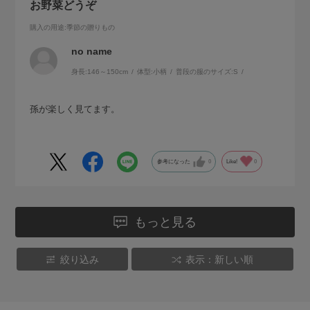
お野菜どうぞ
購入の用途
:季節の贈りもの
no name
身長:
146～150cm
体型:
小柄
普段の服のサイズ:
S
孫が楽しく見てます。
参考になった
0
Like!
0
もっと見る
絞り込み
表示：新しい順