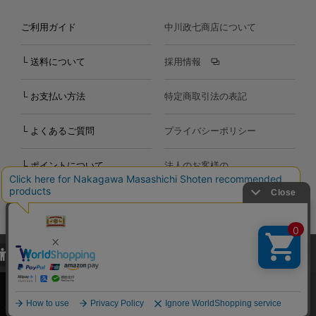
ご利用ガイド
中川政七商店について
└ 送料について
採用情報
└ お支払い方法
特定商取引法の表記
└ よくあるご質問
プライバシーポリシー
└ ポイントについて
法人のお客様の
お問い合わせ
個人のお客様の
お問い合わせ
当サイトでは、当サイト内における閲覧履歴・属性情報などの取得およ
Copyright©2000
-2026
び利便性向上のためにクッキー（Cookie）を使用いたします。詳細に
Nakagawa Masashichi Shoten All Rights Reserved.
関しては「
プライバシーポリシー
」をお読みください。
承諾する