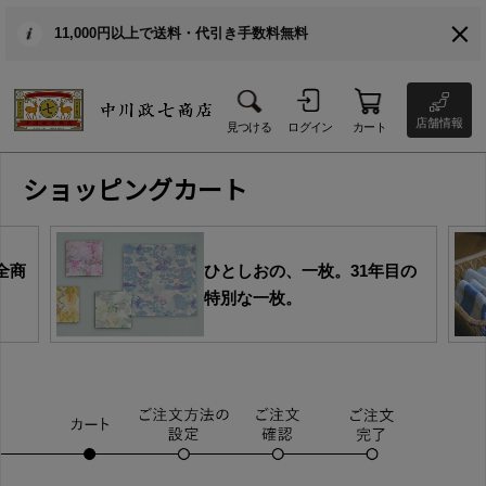
11,000円以上で送料・代引き手数料無料
店舗情報
見つける
ログイン
カート
ショッピングカート
全商
ひとしおの、一枚。31年目の
特別な一枚。