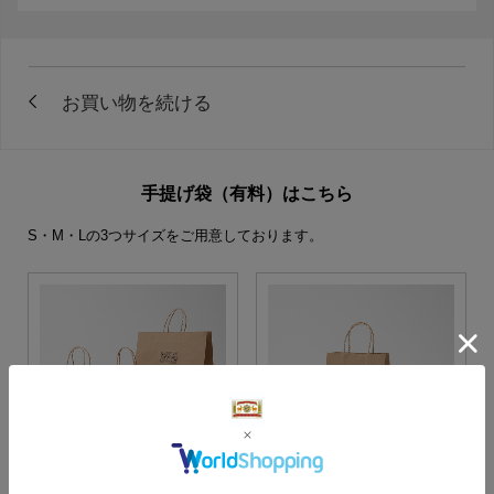
手提げ袋（有料）はこちら
S・M・Lの3つサイズをご用意しております。
S・M・Lサイズより当店に
Sサイズ