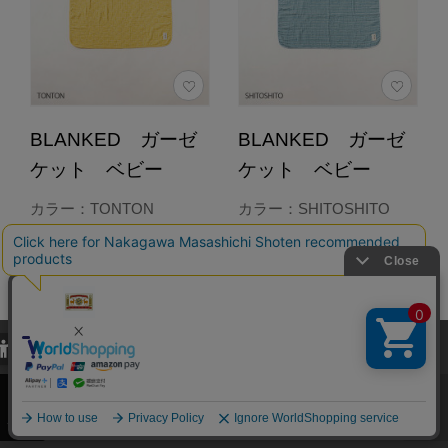
BLANKED ガーゼ
BLANKED ガーゼ
ケット ベビー
ケット ベビー
カラー：TONTON
カラー：SHITOSHITO
5,500円
5,500円
（税込）
（税込）
4.8
4.8
（33）
（33）
カートに入れる
カートに入れる
当サイトでは、当サイト内における閲覧履歴・属性情報などの取得およ
び利便性向上のためにクッキー（Cookie）を使用いたします。詳細に
あとで買う
あとで買う
関しては「
プライバシーポリシー
」をお読みください。
承諾する