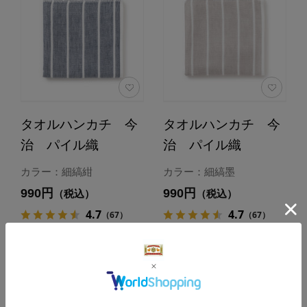
タオルハンカチ 今
タオルハンカチ 今
治 パイル織
治 パイル織
カラー：細縞紺
カラー：細縞墨
990円
990円
（税込）
（税込）
4.7
4.7
（67）
（67）
カートに入れる
カートに入れる
あとで買う
あとで買う