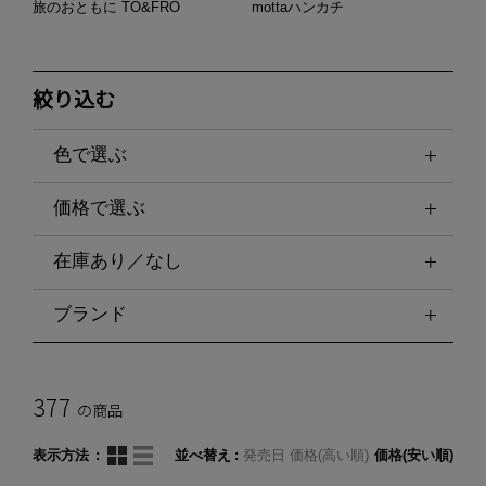
旅のおともに TO&FRO
mottaハンカチ
絞り込む
色で選ぶ
価格で選ぶ
在庫あり／なし
ブランド
377
の商品
表示方法
並べ替え
発売日
価格(高い順)
価格(安い順)