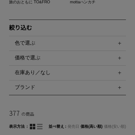
旅のおともに TO&FRO
mottaハンカチ
絞り込む
色で選ぶ
価格で選ぶ
在庫あり／なし
ブランド
377
の商品
表示方法
並べ替え
発売日
価格(高い順)
価格(安い順)