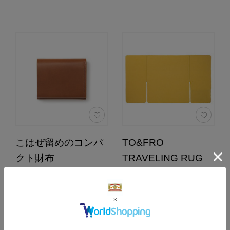
こはぜ留めのコンパ
TO&FRO
クト財布
TRAVELING RUG
MUSTARD
カラー：茶
13,200円
（税込）
13,200円
（税込）
0.0
（0）
4.8
（64）