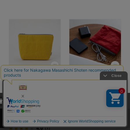
【WEB限定】
【WEB限定】
kiten.kyoto
kiten.kyoto
HANTEN. Pouch
HANTEN. Pouch
当サイトでは、当サイト内における閲覧履歴・属性情報などの取得およ
び利便性向上のためにクッキー（Cookie）を使用いたします。詳細に
カラー：黄蘗（KIHADA）
カラー：弁柄
関しては「
プライバシーポリシー
」をお読みください。
（BENGARA）
6,380円
（税込）
承諾する
6,380円
（税込）
4.0
（1）