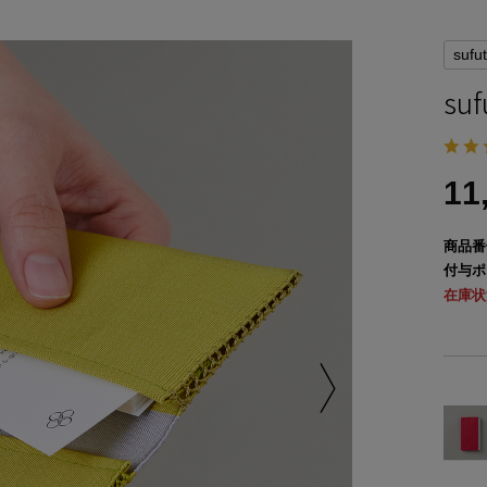
sufu
su
11
商品番
付与ポ
在庫状