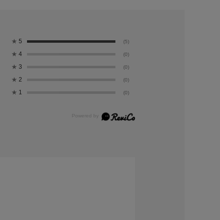
★
5
(5)
★
4
(0)
★
3
(0)
★
2
(0)
★
1
(0)