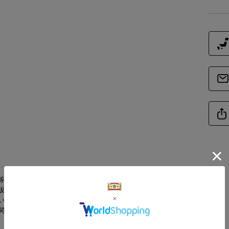
等が生じている場合がございます。環境への配慮
販売しております。商品本体には問題がないことを
い。
関しましては、擦れ、キズ、凹み等がないものを発