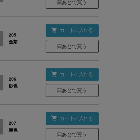
あとで買う
カートに入れる
205
金茶
あとで買う
材
絹100％
様
約20枚収納可能
カートに入れる
206
考
専用化粧箱入り
砂色
あとで買う
カートに入れる
ズ
縦
横
207
墨色
あとで買う
6.5
10.5