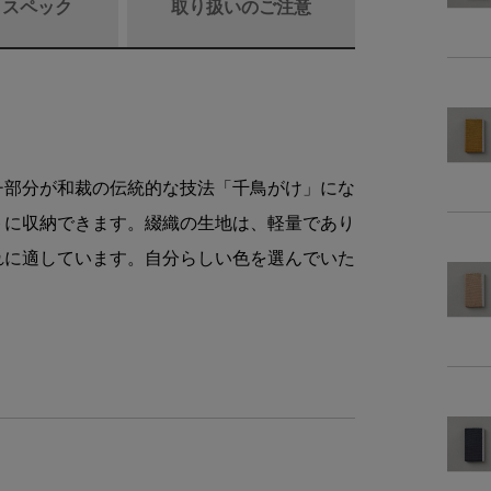
/ スペック
取り扱いのご注意
商品詳細
素
チ部分が和裁の伝統的な技法「千鳥がけ」にな
トに収納できます。綴織の生地は、軽量であり
仕
れに適しています。自分らしい色を選んでいた
。
備
商品サイズ
サイ
-