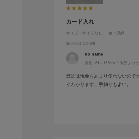
カード入れ
サイズ：サイズなし
色：深緑
購入の用途
:ご自宅用
no name
身長:
161～165cm
体型:
ふつ
最近は現金をあまり使わないので
ぐわかります。手触りもよい。