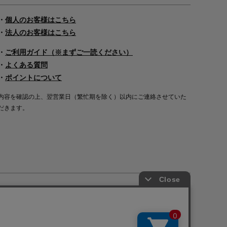
・
個人のお客様はこちら
・
法人のお客様はこちら
・
ご利用ガイド（※まずご一読ください）
・
よくある質問
・
ポイントについて
内容を確認の上、翌営業日（繁忙期を除く）以内にご連絡させていた
だきます。
Copyright©2000
-2026
Nakagawa Masashichi Shoten All Rights Reserved.