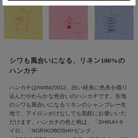
シワも風合いになる、リネン100%の
ハンカチ
ハンカチはmottaの012。白い経糸に色糸を織り
込んだやわらかな色合いのハンカチです。生地
のシワも風合いになるリネンのシャンブレー生
地で、アイロンがけなしでも気軽にお使いいた
だけます。ハンカチの色と柄は、「SHIKA×キ
イロ」「NORIKOBOSHI×ピンク」