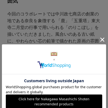
囲気
今回のコラボレートでは中川政七商店の創業の
地である奈良を象徴する 「鹿」「五重塔」東大
寺二月堂の行事で用いられる「のりこぼし」を
描いていただきました。風合いのある古い紙
に、やわらかい芯の鉛筆で描かれた原画の雰囲
気を壊さないよう、1枚1枚手作業でプリントす
る「手捺染」という方法で染められています。
線が太くなりすぎないように、微妙な力調整を
しながら一つ一つ捺染される絵はえんぴつで描
かれたようなあたたかみのある仕上がりになっ
ています。