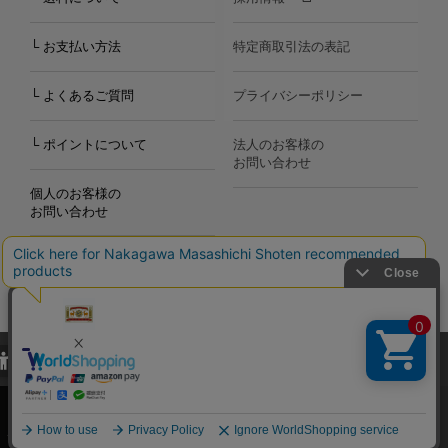
└ お支払い方法
特定商取引法の表記
└ よくあるご質問
プライバシーポリシー
└ ポイントについて
法人のお客様の
お問い合わせ
個人のお客様の
お問い合わせ
当サイトでは、当サイト内における閲覧履歴・属性情報などの取得およ
Copyright©2000
-2026
び利便性向上のためにクッキー（Cookie）を使用いたします。詳細に
Nakagawa Masashichi Shoten All Rights Reserved.
関しては「
プライバシーポリシー
」をお読みください。
承諾する