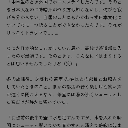
「中学生のとき外国でホームステイしたんです。そのと
き日本人なのに味噌汁の作り方も知らないし、侘びも寂
びも分からない。自国のことにもかかわらず日本文化に
ついてなに一つ語ることができなかったんです。それが
けっこうトラウマで……。
なにか日本的なことがしたいと思い、高校で茶道部に入
ったのが最初です。そのときは、こんなにドはまりする
とは思いませんでしたけど（笑）」
冬の放課後。夕暮れの茶室で5名ほどの部員とお稽古を
していたときのこと。ほかの部活の音や楽しげな笑い声
が遠くに聞こえるなか、茶室には湯の沸くシューッとし
た音だけが静かに響いていた。
「お点前の後半で釜に水を足すんですが、水を入れた瞬
間にシューッと響いていた音がすんと消えて静寂に包ま