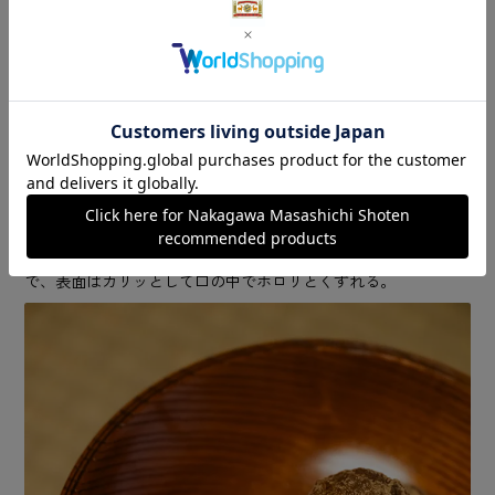
主になることも少なくありません。
「なかでも私がはまっているのは茶懐石料理を作るこ
と。飯と汁、向付にはじまり、煮物椀、焼物などへと続
きますが、頭の中で整理しながら段取りよく提供できた
ときは本当に嬉しくて。昔は味噌汁一つ作れなかったん
ですけどね……（笑）」
その日の菓子は御倉屋の名物〝旅奴〟。黒糖を絡めた焼菓子
で、表面はカリッとして口の中でホロリとくずれる。