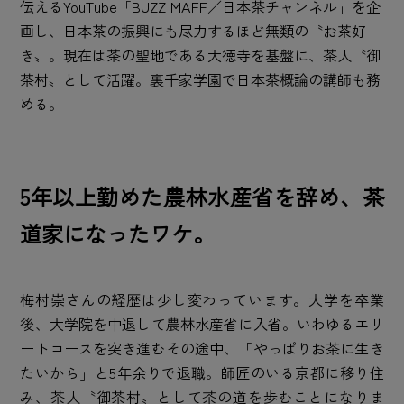
伝えるYouTube「BUZZ MAFF／日本茶チャンネル」を企
画し、日本茶の振興にも尽力するほど無類の〝お茶好
き〟。現在は茶の聖地である大徳寺を基盤に、茶人〝御
茶村〟として活躍。裏千家学園で日本茶概論の講師も務
める。
5年以上勤めた農林水産省を辞め、茶
道家になったワケ。
梅村崇さんの経歴は少し変わっています。大学を卒業
後、大学院を中退して農林水産省に入省。いわゆるエリ
ートコースを突き進むその途中、「やっぱりお茶に生き
たいから」と5年余りで退職。師匠のいる京都に移り住
み、茶人〝御茶村〟として茶の道を歩むことになりま