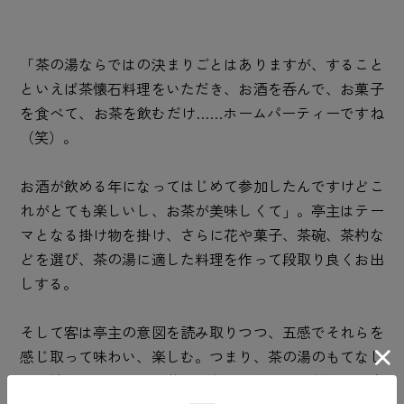
「茶の湯ならではの決まりごとはありますが、すること
といえば茶懐石料理をいただき、お酒を呑んで、お菓子
を食べて、お茶を飲むだけ……ホームパーティーですね
（笑）。
お酒が飲める年になってはじめて参加したんですけどこ
れがとても楽しいし、お茶が美味しくて」。亭主はテー
マとなる掛け物を掛け、さらに花や菓子、茶碗、茶杓な
どを選び、茶の湯に適した料理を作って段取り良くお出
しする。
そして客は亭主の意図を読み取りつつ、五感でそれらを
感じ取って味わい、楽しむ。つまり、茶の湯のもてなし
が凝縮されているのが茶事であり、今では梅村さんが亭