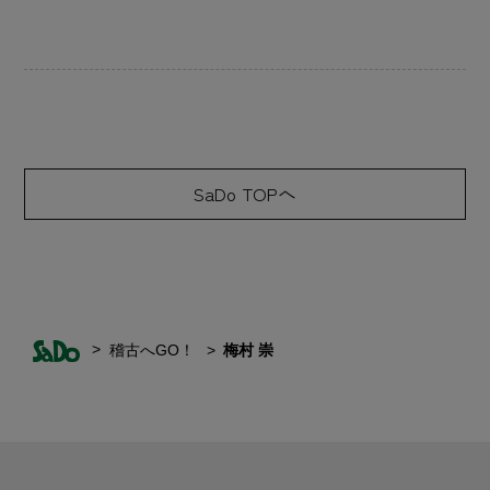
SaDo TOPへ
稽古へGO！
梅村 崇