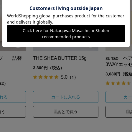
プー 詰替
THE SHEA BUTTER 15g
sunao 
3WAYエッ
3,300円（税込）
3,080円（税
5.0
（1）
22）
れる
カートに入れる
カー
買う
あとで買う