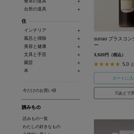
食卓の道具
台所の道具
住
インテリア
風呂と掃除
sunao プラスコ
ー
美容と健康
文具と手芸
3,520円（税込）
園芸
5.0
（
本
カートに入
今だけのお買い得
あとで
読みもの
読みもの一覧
わたしの好きなもの