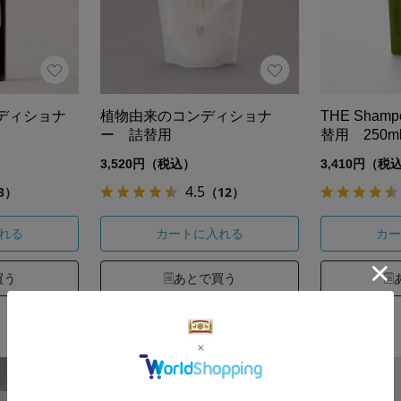
ンディショナ
植物由来のコンディショナ
THE Shampo
ー 詰替用
替用 250m
3,520円（税込）
3,410円（税
4.5
3）
（12）
れる
カートに入れる
カー
買う
あとで買う