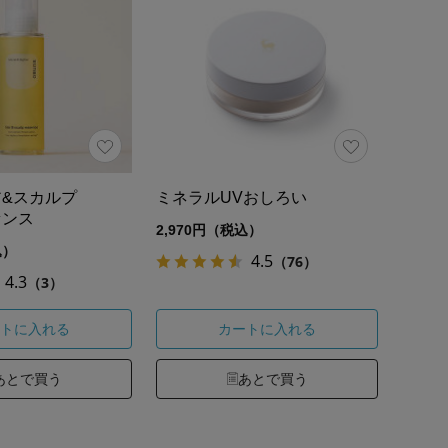
ヘア&スカルプ
ミネラルUVおしろい
センス
2,970円（税込）
込）
4.5
（76）
4.3
（3）
トに入れる
カートに入れる
あとで買う
あとで買う