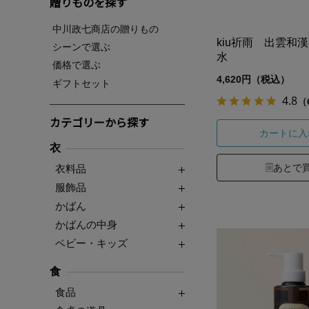
贈りものを探す
中川政七商店の贈りもの
kiu祈雨 出雲和
シーンで選ぶ
水
価格で選ぶ
4,620円（税込）
ギフトセット
4.8
（
カテゴリーから探す
カートに入
衣
あとで
衣料品
服飾品
かばん
かばんの中身
ベビー・キッズ
食
食品