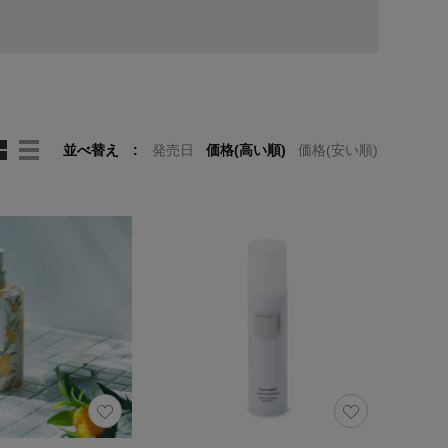
並べ替え
発売日
価格(高い順)
価格(安い順)