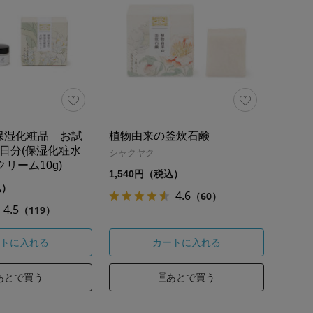
保湿化粧品 お試
植物由来の釜炊石鹸
日分(保湿化粧水
シャクヤク
クリーム10g)
1,540円（税込）
込）
4.6
（60）
4.5
（119）
トに入れる
カートに入れる
あとで買う
あとで買う