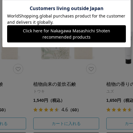
鹸
植物由来の釜炊石鹸
植物の香り
トウキ
ユズ
1,540円（税込）
1,650円（税
4.6
60）
（60）
れる
カートに入れる
カー