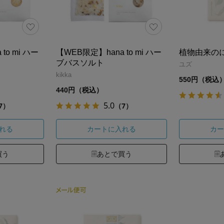
to mi ハー
【WEB限定】hana to mi ハー
植物由来の
ブバスソルト
ユズ
kikka
550円（税込
440円（税込）
5.0
7）
（7）
れる
カートに入れる
カー
買う
あとで買う