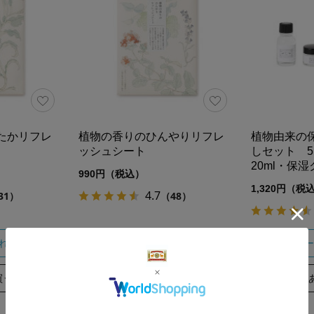
たかリフレ
植物の香りのひんやりリフレ
植物由来の
ッシュシート
しセット 5
20ml・保湿
990円（税込）
1,320円（税
4.7
31）
（48）
れる
カートに入れる
カー
買う
あとで買う