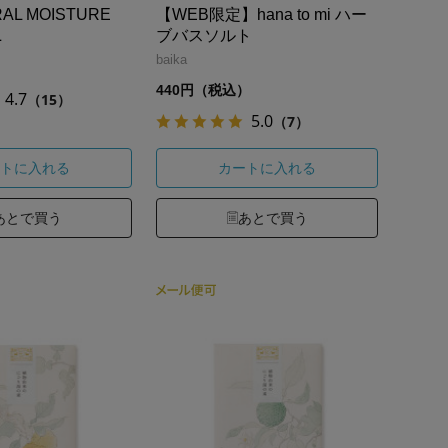
RAL MOISTURE
【WEB限定】hana to mi ハー
ニ
ブバスソルト
baika
）
440円（税込）
4.7
（15）
5.0
（7）
トに入れる
カートに入れる
あとで買う
あとで買う