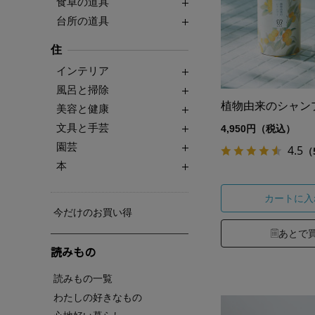
食卓の道具
台所の道具
住
インテリア
風呂と掃除
植物由来のシャン
美容と健康
文具と手芸
4,950円（税込）
園芸
4.5
（
本
カートに入
今だけのお買い得
あとで
読みもの
読みもの一覧
わたしの好きなもの