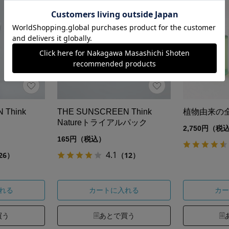
 Think
THE SUNSCREEN Think
植物由来の
Natureトライアルパック
2,750円（税
165円（税込）
4.1
26）
（12）
れる
カートに入れる
カー
買う
あとで買う