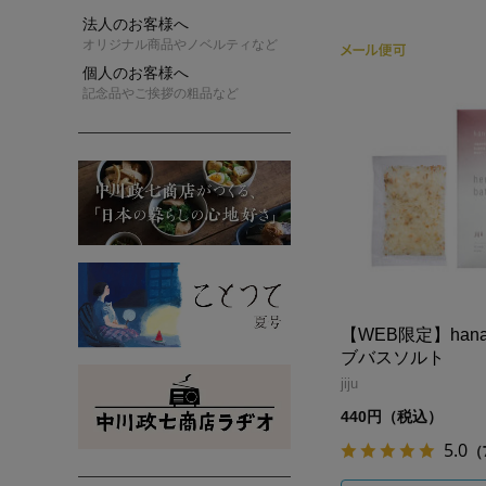
法人のお客様へ
オリジナル商品やノベルティなど
個人のお客様へ
記念品やご挨拶の粗品など
【WEB限定】hana 
ブバスソルト
jiju
440円（税込）
5.0
（