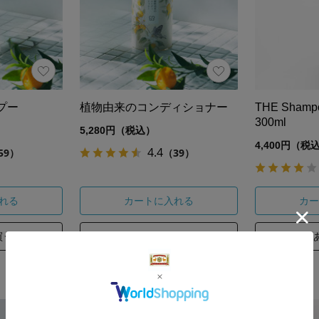
プー
植物由来のコンディショナー
THE Shamp
300ml
5,280円（税込）
4,400円（税
4.4
59）
（39）
れる
カートに入れる
カー
買う
あとで買う