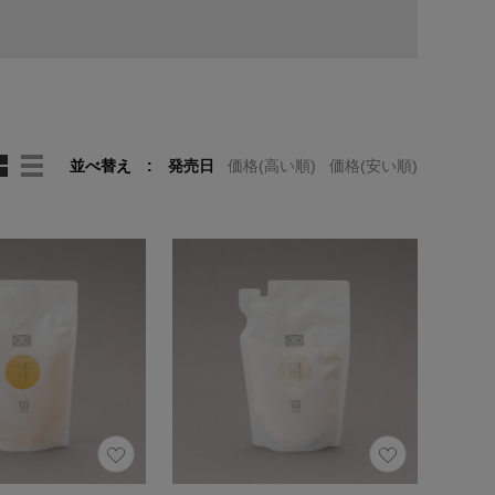
並べ替え
発売日
価格(高い順)
価格(安い順)