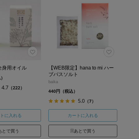
全身用オイル
【WEB限定】hana to mi ハー
ブバスソルト
込）
baika
4.7
（222）
440円（税込）
5.0
（7）
トに入れる
カートに入れる
あとで買う
あとで買う