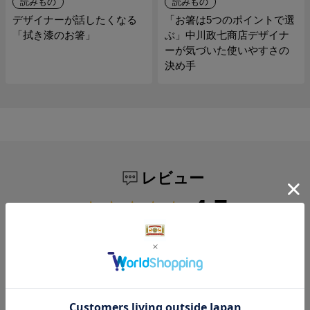
読みもの
読みもの
デザイナーが話したくなる
「お箸は5つのポイントで選
「拭き漆のお箸」
ぶ」中川政七商店デザイナ
ーが気づいた使いやすさの
決め手
レビュー
4.7
310
レビュー件数：
件
★
5
(236)
★
4
(61)
★
3
(8)