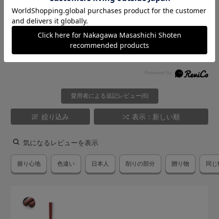
★
2
(5)
★
1
(0)
レビューのAI要約
愛用者による追記レビュー(6)
絞り込み
表示：新しい順
気になるレビューを表示
握り心地
色違い
日本人
削りの部分
贈り物
同じ