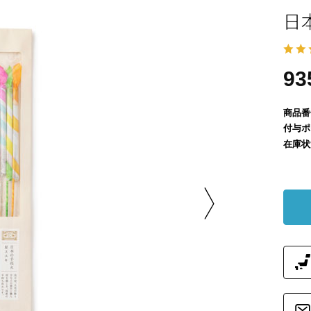
日
9
商品番
付与ポ
在庫状