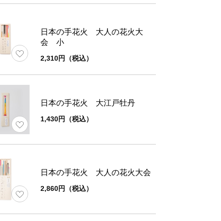
容
5本入り
日本の手花火 大人の花火大
花
赤色～橙色
会 小
2,310円（税込）
量
約3g(1本あたり)
装
紙
日本の手花火 大江戸牡丹
1,430円（税込）
時間
約40秒
日本の手花火 大人の花火大会
ズ
パッケージ
2,860円（税込）
約7.5×41