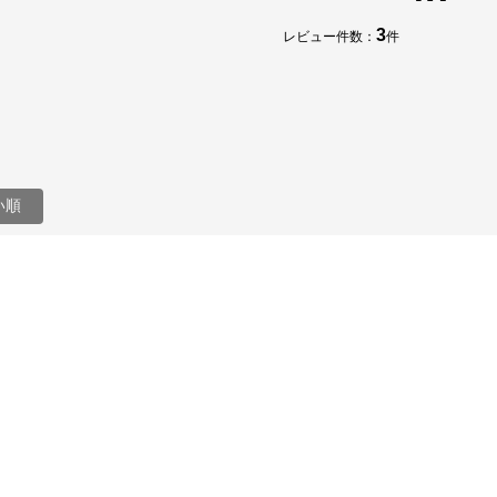
3
レビュー件数：
件
い順