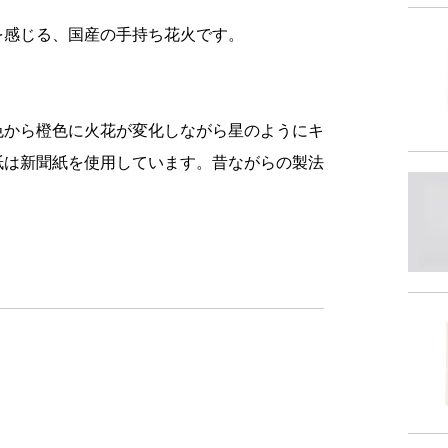
内
を感じる、国産の手持ち花火です。
火
色から橙色に火花が変化しながら星のようにキ
火薬
紙は新聞紙を使用しています。昔ながらの製法
外
燃焼
商品サイズ
サイ
-