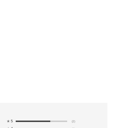
★
5
(2)