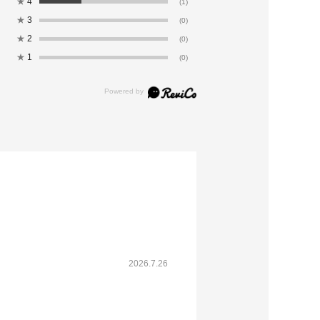
★
4
(1)
★
3
(0)
★
2
(0)
★
1
(0)
2026.7.26