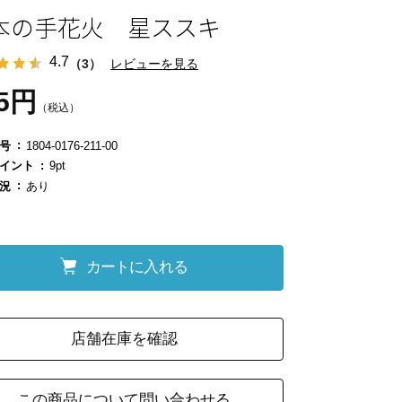
本の手花火 星ススキ
4.7
（3）
レビューを見る
35円
（税込）
号
1804-0176-211-00
イント
9pt
況
あり
カートに入れる
店舗在庫を確認
この商品について問い合わせる