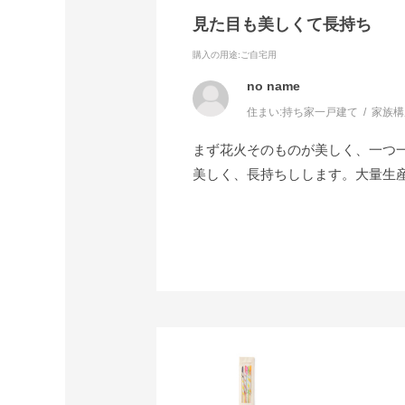
見た目も美しくて長持ち
購入の用途
:ご自宅用
no name
住まい:
持ち家一戸建て
家族構
まず花火そのものが美しく、一つ
美しく、長持ちしします。大量生