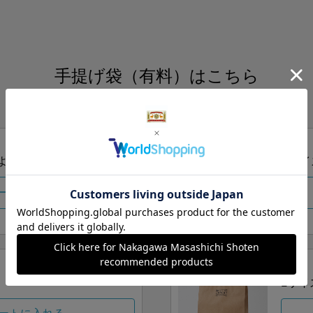
手提げ袋（有料）はこちら
S・M・Lの3つサイズをご用意しております。
ズより当店にお任せ
Sサイ
ートに入れる
Lサイ