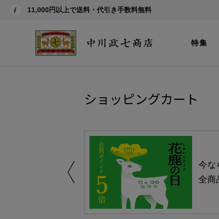
11,000円以上で送料・代引き手数料無料
特集
ショッピングカート
しい、植物由来
今な
。
全商