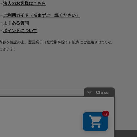
・
法人のお客様はこちら
・
ご利用ガイド（※まずご一読ください）
・
よくある質問
・
ポイントについて
内容を確認の上、翌営業日（繁忙期を除く）以内にご連絡させていた
だきます。
Copyright©2000
-2026
Nakagawa Masashichi Shoten All Rights Reserved.