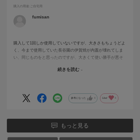
購入の用途
:ご自宅用
fumisan
購入して1回しか使用していないですが、大きさもちょうどよ
く、今まで使用していた長谷園の伊賀焼が内蓋が壊れてしま
い、同じものをと思ったのですが、大きくて使い勝手が悪そ
うでこの窯を購入しました．説明書通りだと蒸気が出てきた
続きを読む
ら弱火にして、5分間炊くと説明がありましたが、今までと同
じように15分強めの中火で炊き20分後には美味しく炊き上が
りました。
参考になった
4
Like!
4
もっと見る