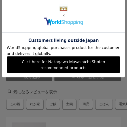
9
レビュー件数：
件
★
5
(6)
★
4
(2)
★
3
(0)
★
2
(1)
★
1
(0)
絞り込み
表示：新しい順
気になるレビューを表示
この鍋
わが家
ご飯
土鍋
商品
ごはん
電気