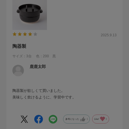
2025.9.13
陶器製
サイズ：3合
色：200 黒
鹿鹿太郎
陶器製が欲しくて買いました。
美味しく炊けるように、学習中です。
参考になった
1
Like!
2