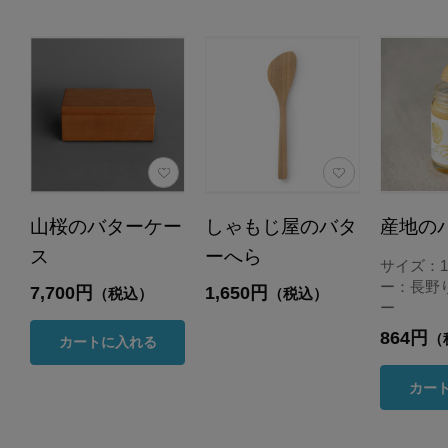
山桜のバターケー
しゃもじ屋のバタ
産地の
ス
ーへら
サイズ：1
ー：長野
7,700円
1,650円
（税込）
（税込）
ー
864円
（
カートに入れる
カー