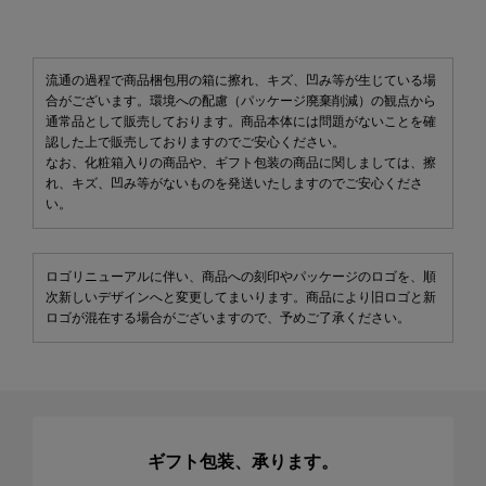
流通の過程で商品梱包用の箱に擦れ、キズ、凹み等が生じている場
合がございます。環境への配慮（パッケージ廃棄削減）の観点から
通常品として販売しております。商品本体には問題がないことを確
認した上で販売しておりますのでご安心ください。
なお、化粧箱入りの商品や、ギフト包装の商品に関しましては、擦
れ、キズ、凹み等がないものを発送いたしますのでご安心くださ
い。
ロゴリニューアルに伴い、商品への刻印やパッケージのロゴを、順
次新しいデザインへと変更してまいります。商品により旧ロゴと新
ロゴが混在する場合がございますので、予めご了承ください。
ギフト包装、承ります。