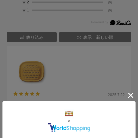
★
2
(0)
★
1
(0)
絞り込み
表示：新しい順
2025.7.22
機能性デザインともに満足
サイズ：サイズなし
色：201 茶波
購入の用途
:ご自宅用
no name