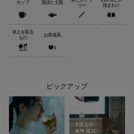
カップ
急須と土瓶
リー
筒まわり
卓上を彩る
お茶道具
もの
ピックアップ