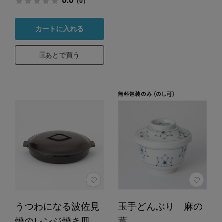
0.0
（0）
カートに入れる
あとで買う
うつわになる波佐見
玉手どんぶり 麻の
焼のレンジ焼き皿
葉