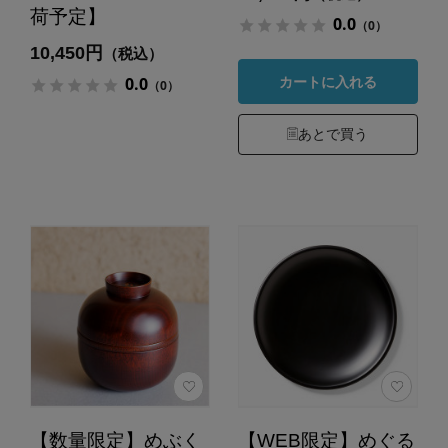
荷予定】
0.0
（0）
10,450円
（税込）
0.0
カートに入れる
（0）
あとで買う
【数量限定】めぶく
【WEB限定】めぐる