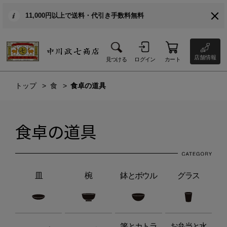
11,000円以上で送料・代引き手数料無料
店舗情報
見つける
ログイン
カート
トップ
食
食卓の道具
食卓の道具
皿
椀
鉢とボウル
グラス
箸とカトラ
お弁当と水