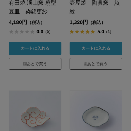
有田焼 渓山窯 扇型
壼屋焼 陶眞窯 魚
豆皿 染錦更紗
紋
4,180円
1,320円
（税込）
（税込）
0.0
5.0
（0）
（3）
カートに入れる
カートに入れる
あとで買う
あとで買う