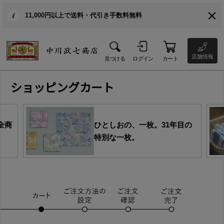
11,000円以上で送料・代引き手数料無料
店舗情報
見つける
ログイン
カート
ショッピングカート
全商
ひとしおの、一枚。31年目の
特別な一枚。