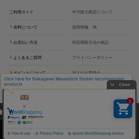
ご利用ガイド
中川政七商店について
└ 送料について
採用情報
└ お支払い方法
特定商取引法の表記
└ よくあるご質問
プライバシーポリシー
└ ポイントについて
法人のお客様の
お問い合わせ
個人のお客様の
お問い合わせ
当サイトでは、当サイト内における閲覧履歴・属性情報などの取得およ
Copyright©2000
-2026
び利便性向上のためにクッキー（Cookie）を使用いたします。詳細に
Nakagawa Masashichi Shoten All Rights Reserved.
関しては「
プライバシーポリシー
」をお読みください。
承諾する