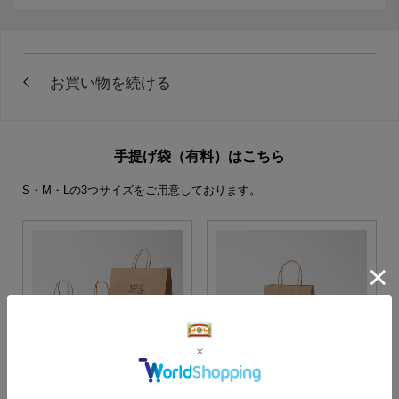
手提げ袋（有料）はこちら
S・M・Lの3つサイズをご用意しております。
S・M・Lサイズより当店に
Sサイズ