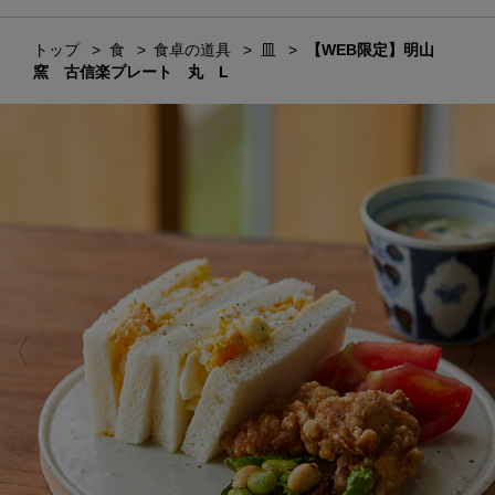
トップ
食
食卓の道具
皿
【WEB限定】明山
窯 古信楽プレート 丸 L