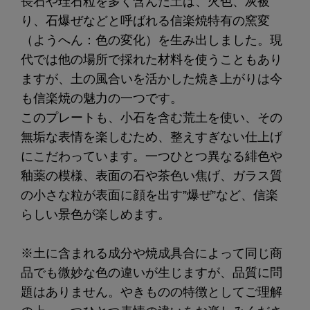
長石や珪石粒を多く含んだ土は、火色、灰被
り、石爆ぜなどと呼ばれる信楽焼特有の窯変
（ようへん：色の変化）を生み出しました。現
代では他の場所で採れた材料を使うこともあり
ますが、土の風合いを活かした焼き上がりは今
も信楽焼の魅力の一つです。
このプレートも、小石を含む荒土を使い、その
無垢な表情を楽しむため、整えすぎない仕上げ
にこだわっています。一つひとつ異なる緋色や
釉薬の模様、表面の石や茶色い焦げ、ガラス質
の小さな粒が表面に顔を出す”爆ぜ”など、信楽
らしい景色が楽しめます。
※土に含まれる成分や焼成具合によって同じ商
品でも微妙な色の違いが生じますが、品質に問
題はありません。やきものの特徴としてご理解