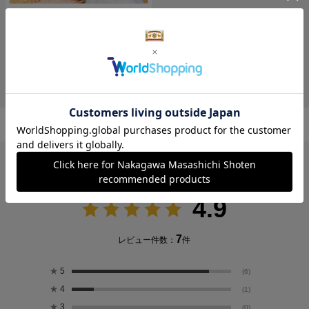
読みもの
【わたしの好きなもの】和
洋問わず盛り付けやすい
「明山窯 古信楽プレート」
レビュー
4.9
7
レビュー件数：
件
★
5
(6)
★
4
(1)
★
3
(0)