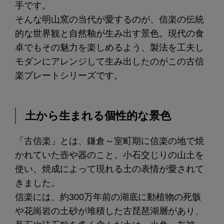
手です。
そんな明山窯の当代が愛するのが、信楽の伝統
的な世界観と自然釉が生み出す景色。現代の食
卓でもその魅力を楽しめるよう、製法を工夫し
モダンにアレンジして生み出したのがこの古信
楽プレートシリーズです。
土から生まれる個性的な景色
「古信楽」とは、鎌倉～室町期に信楽の地で焼
かれていた壺や器のこと。小石交じりの山土を
使い、焼成によって現れる土の表情が愛されて
きました。
信楽には、約300万年前の湖底に動植物の死骸
や花崗岩の土砂が堆積した古琵琶湖層があり、