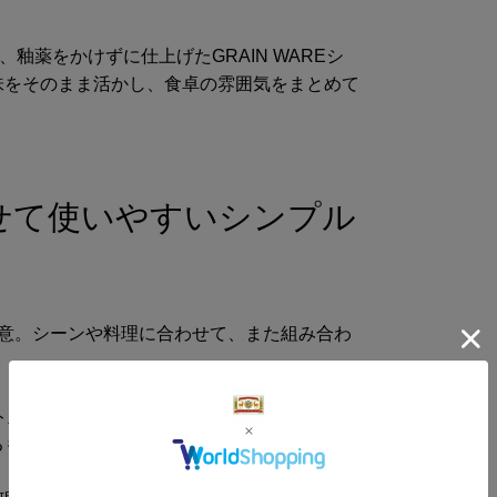
備
釉薬をかけずに仕上げたGRAIN WAREシ
味をそのまま活かし、食卓の雰囲気をまとめて
商品サイズ
サイ
-
せて使いやすいシンプル
用意。シーンや料理に合わせて、また組み合わ
ート皿として使いやすい形。わずかに縁が立ち
るものを載せたりしてもこぼれにくい作りで