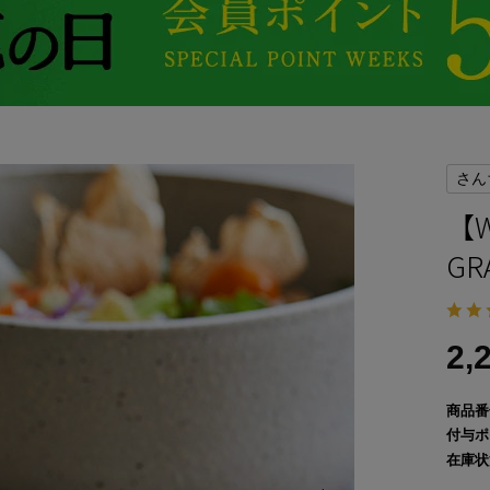
さん
【
GR
2,
商品番
付与ポ
在庫状