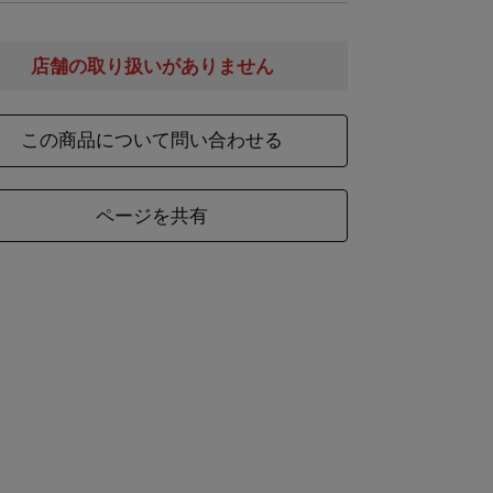
店舗の取り扱いがありません
この商品について問い合わせる
ページを共有
材
陶器
様
信楽焼食器
約270g
さ
※焼き物のため、重さ前後します。