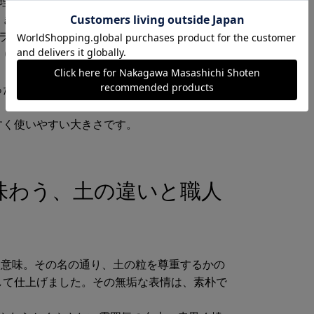
料理を盛り付けるのにちょうど良い深さ。カレ
、きれいに盛り付けることができます。
サラダや汁気のある料理にぴったりの深さと存
くり和えるときも下までしっかり混ぜることが
ったり、インテリアとして小物やキャンドルな
すく使いやすい大きさです。
味わう、土の違いと職人
いう意味。その名の通り、土の粒を尊重するかの
して仕上げました。その無垢な表情は、素朴で