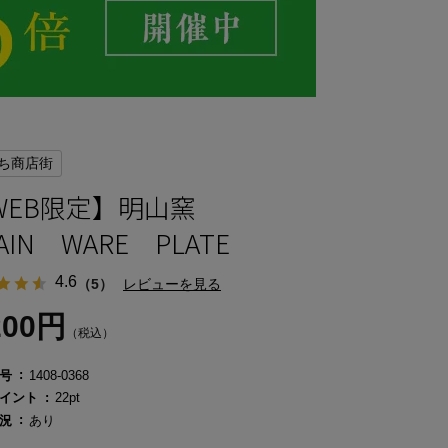
ち商店街
WEB限定】明山窯
AIN WARE PLATE
4.6
（5）
レビューを見る
200円
（税込）
号
1408-0368
イント
22pt
況
あり