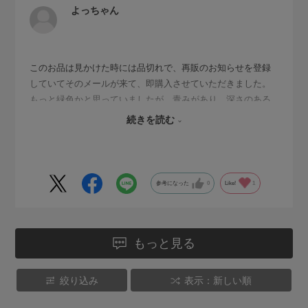
よっちゃん
このお品は見かけた時には品切れで、再販のお知らせを登録
していてそのメールが来て、即購入させていただきました。
もっと緑色かと思っていましたが、青みがあり、深さのある
いいお色でとても気に入りました。
続きを読む
割と大きめで小鉢としても使ってみようと思っています。
参考になった
0
Like!
1
もっと見る
絞り込み
表示：新しい順