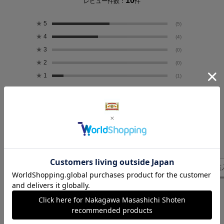
10
レビュー件数：
件
★
5
(5)
★
4
(4)
★
3
(0)
★
2
(0)
★
1
(1)
絞り込み
表示：新しい順
気になるレビューを表示
片手
お色
緑色
青磁色
お猪口
どんな時
貫