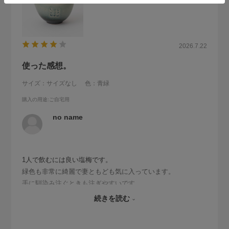
2026.7.22
使った感想。
サイズ：サイズなし
色：青緑
購入の用途
:ご自宅用
no name
1人で飲むには良い塩梅です。
緑色も非常に綺麗で妻ともども気に入っています。
手に馴染み注ぐときも注ぎやすいです。
１点だけ、普通に注いだ後に一滴が注ぎ口から垂れてしまい
続きを読む
ます。これが改善されると私にとっては完璧です。