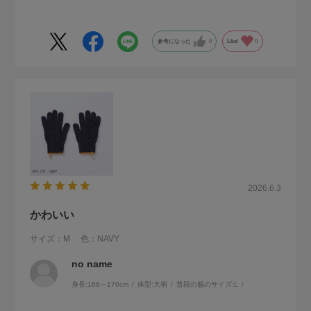
参考になった
0
Like!
0
2026.6.3
かわいい
サイズ：M
色：NAVY
no name
身長:
166～170cm
体型:
大柄
普段の服のサイズ:
L