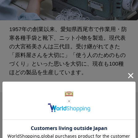
1957年の創業以来、愛知県西尾市で作業用・防
寒各種手袋と靴下、ニット小物を製造。現代表
の大宮裕美さんは三代目。受け継がれてきた
「原料屋さんを大切に」「使う人のためのもの
づくり」といった思いを大切に、現在も100種
ほどの製品を生産しています。
関連の読みもの