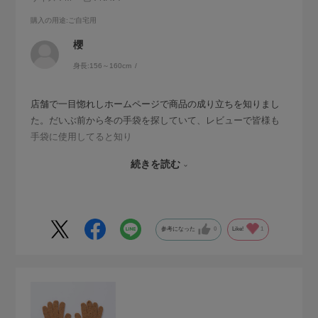
購入の用途
:ご自宅用
櫻
身長:
156～160cm
店舗で一目惚れしホームページで商品の成り立ちを知りまし
た。だいぶ前から冬の手袋を探していて、レビューで皆様も
手袋に使用してると知り
春ですが今年の冬の為に購入しました。こんなに可愛くて大
続きを読む
好きな日本製でしかも買いやすいお値段の軍手冬になったら
売り切れちゃうかも！？と思う気持ちもありました。今抽き
出しのなかに、この温かみのある糸で編まれたネイビーの軍
手が存在するだけで心癒され、冬の楽しみがあることが幸せ
参考になった
0
Like!
1
でしかありません。作って下さった皆様 販売して下さった
皆様 ありがとうございます!