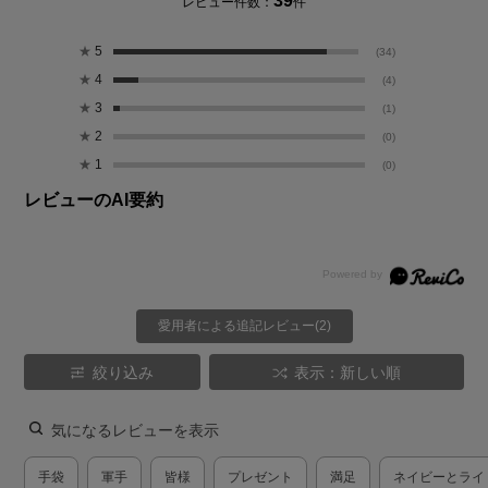
39
レビュー件数：
件
★
5
(34)
★
4
(4)
★
3
(1)
★
2
(0)
★
1
(0)
レビューのAI要約
愛用者による追記レビュー(2)
絞り込み
表示：新しい順
気になるレビューを表示
手袋
軍手
皆様
プレゼント
満足
ネイビーとライ