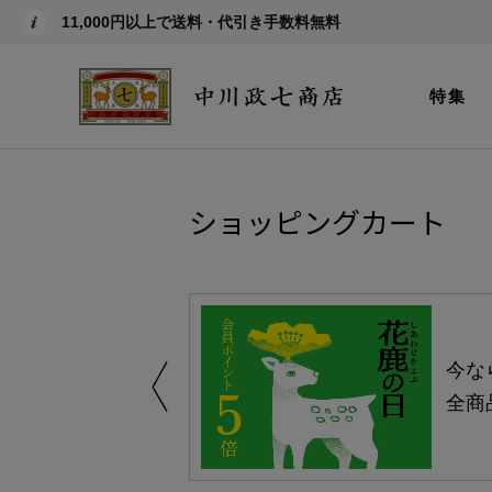
11,000円以上で送料・代引き手数料無料
特集
ショッピングカート
しい、植物由来
今な
。
全商