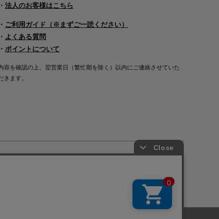
・
法人のお客様はこちら
・
ご利用ガイド（※まずご一読ください）
・
よくある質問
・
ポイントについて
内容を確認の上、翌営業日（繁忙期を除く）以内にご連絡させていた
だきます。
Copyright©2000
-2026
Nakagawa Masashichi Shoten All Rights Reserved.