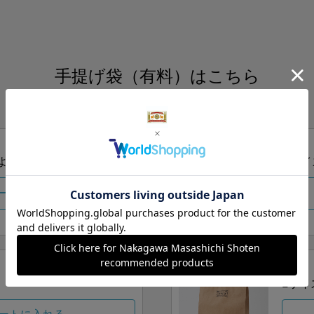
手提げ袋（有料）はこちら
S・M・Lの3つサイズをご用意しております。
ズより当店にお任せ
Sサイ
ートに入れる
Lサイ