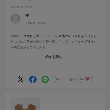
購入の用途
:ご自宅用
櫻
身長:
156～160cm
店舗で一目惚れしホームページで商品の成り立ちを知りまし
た。だいぶ前から冬の手袋を探していて、レビューで皆様も
手袋に使用してると知り
春ですが今年の冬の為に購入しました。こんなに可愛くて大
続きを読む
好きな日本製でしかも買いやすいお値段の軍手冬になったら
売り切れちゃうかも！？と思う気持ちもありました。今抽き
出しのなかに、この温かみのある糸で編まれたネイビーの軍
手が存在するだけで心癒され、冬の楽しみがあることが幸せ
参考になった
0
Like!
1
でしかありません。作って下さった皆様 販売して下さった
皆様 ありがとうございます!