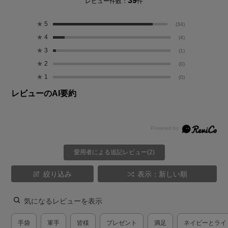
39
レビュー件数：
件
★
5
(34)
★
4
(4)
★
3
(1)
★
2
(0)
★
1
(0)
レビューのAI要約
愛用者による追記レビュー(2)
絞り込み
表示：新しい順
気になるレビューを表示
手袋
軍手
皆様
プレゼント
満足
ネイビーとライ