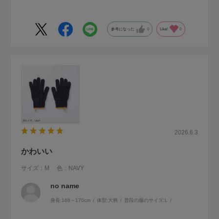
参考になった
0
Like!
0
2026.6.3
かわいい
サイズ：M
色：NAVY
no name
身長:
166～170cm
体型:
大柄
普段の服のサイズ:
L