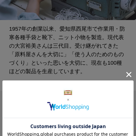
1957年の創業以来、愛知県西尾市で作業用・防
寒各種手袋と靴下、ニット小物を製造。現代表
の大宮裕美さんは三代目。受け継がれてきた
「原料屋さんを大切に」「使う人のためのもの
づくり」といった思いを大切に、現在も100種
ほどの製品を生産しています。
関連の読みもの