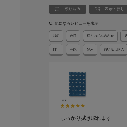
絞り込み
表示：新し
気になるレビューを表示
以前
色目
柄との組み合わせ
何年
※娘
好み
買い足し購入
しっかり拭き取れます