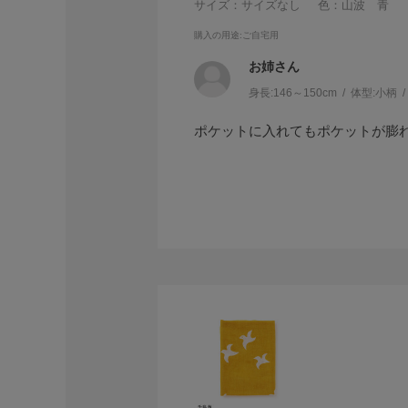
サイズ：サイズなし
色：山波 青
購入の用途
:ご自宅用
お姉さん
身長:
146～150cm
体型:
小柄
ポケットに入れてもポケットが膨