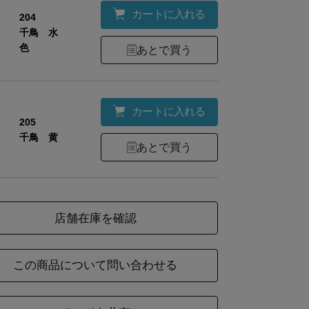
カートに入れる
204
千鳥 水
色
あとで買う
材
綿75%・麻25%
カートに入れる
205
千鳥 黄
ズ
幅
全長
あとで買う
28
75
店舗在庫を確認
この商品について問い合わせる