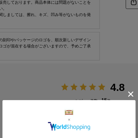
販売しております。商品本体には問題がないことを
い。
関しましては、擦れ、キズ、凹み等がないものを発
の刻印やパッケージのロゴを、順次新しいデザイン
ロゴが混在する場合がございますので、予めご了承
4.8
15
レビュー件数：
件