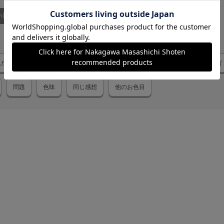
い順
見た目
ポケット
肌触り
この時期何枚
絵柄
色やデザイ
問題
色味
同じ感想
他のお色目