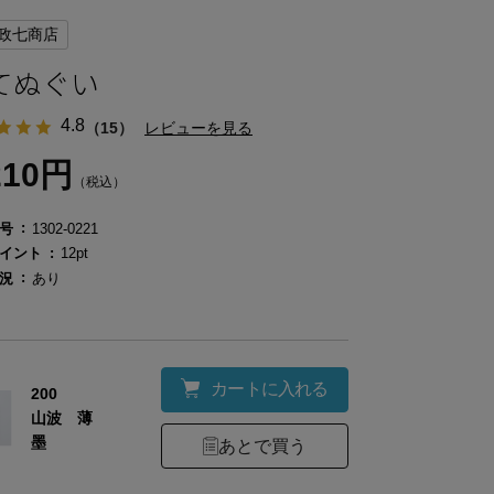
政七商店
てぬぐい
4.8
（15）
レビューを見る
210円
（税込）
号
1302-0221
イント
12pt
況
あり
カートに入れる
200
山波 薄
墨
あとで買う