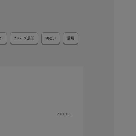
ン
2サイズ展開
柄違い
愛用
2026.8.6