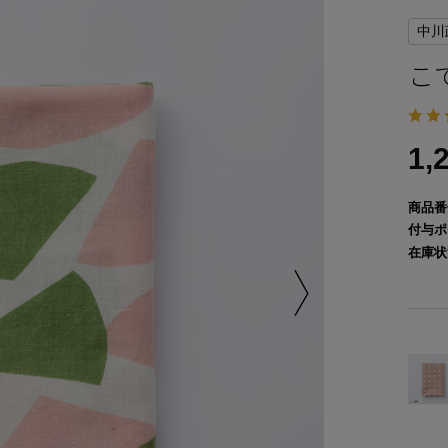
中川
こ
1,
商品番
付与ポ
在庫状