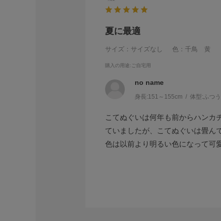
夏に最適
サイズ：サイズなし
色：千鳥 黄
購入の用途
:ご自宅用
no name
身長:
151～155cm
体型:
ふつ
こてぬぐいは何年も前からハンカ
ていましたが、こてぬぐいは畳ん
色は以前より明るい色になって可