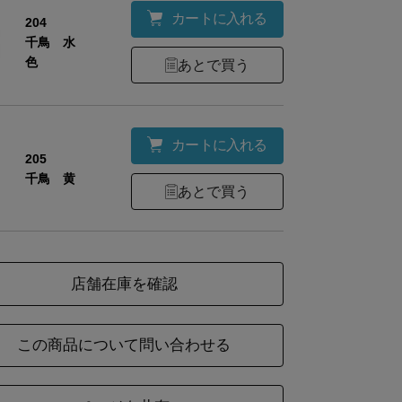
カートに入れる
204
千鳥 水
色
あとで買う
材
綿75%・麻25%
カートに入れる
205
千鳥 黄
ズ
幅
全長
あとで買う
28
75
店舗在庫を確認
この商品について問い合わせる