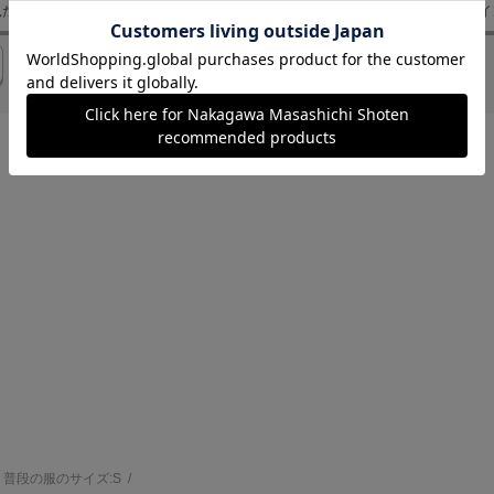
見た目
ポケット
肌触り
この時期何枚
絵柄
色やデザイ
問題
色味
同じ感想
他のお色目
普段の服のサイズ:
S