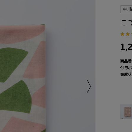
中川
こ
1,
商品番
付与ポ
在庫状