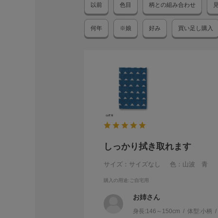
以前
色目
柄との組み合わせ
何年
※娘
好み
買い足し購入
しっかり拭き取れます
サイズ：サイズなし
色：山波 青
購入の用途
:ご自宅用
お姉さん
身長:
146～150cm
体型:
小柄