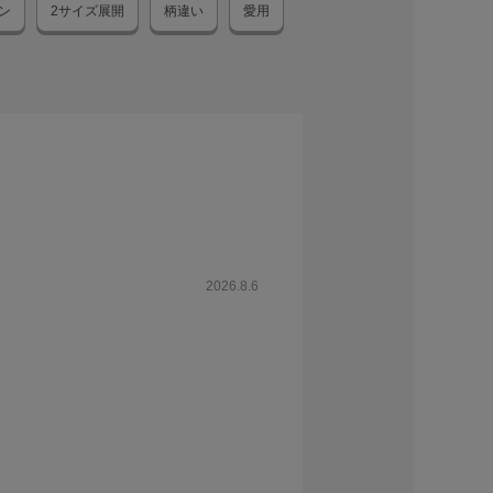
ン
2サイズ展開
柄違い
愛用
2026.8.6