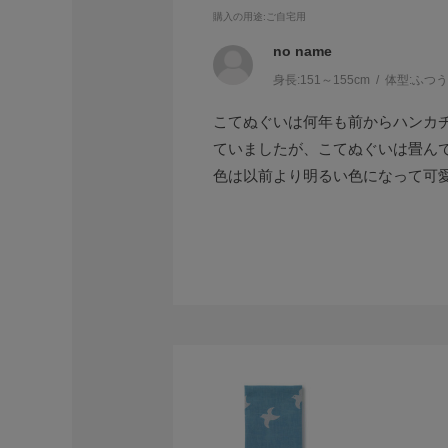
購入の用途
:ご自宅用
no name
身長:
151～155cm
体型:
ふつ
こてぬぐいは何年も前からハンカ
ていましたが、こてぬぐいは畳ん
色は以前より明るい色になって可