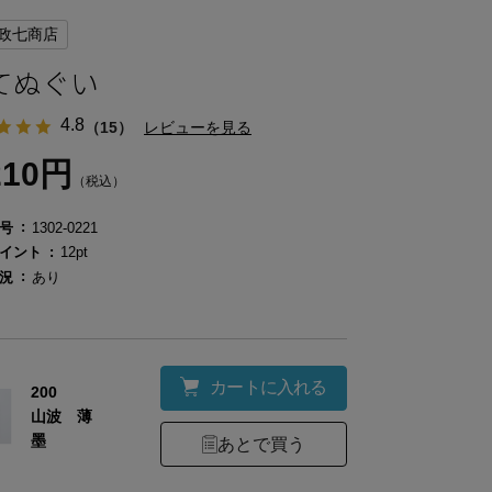
政七商店
てぬぐい
4.8
（15）
レビューを見る
210円
（税込）
号
1302-0221
イント
12pt
況
あり
カートに入れる
200
山波 薄
墨
あとで買う