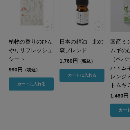
植物の香りのひん
日本の精油 北の
国産ミ
やりリフレッシュ
森ブレンド
ムギの
シート
（ペパ
1,760円
（税込）
ハトム
990円
（税込）
カートに入れる
レンジ
カートに入れる
トムギ
1,460円
カー