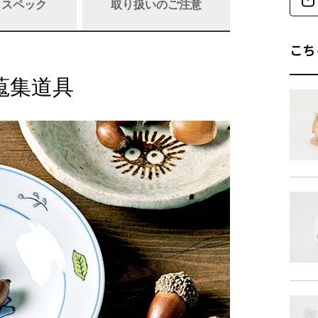
/ スペック
取り扱いのご注意
こち
蒐集道具
商品詳細
素
重
備
商品サイズ
サイ
-