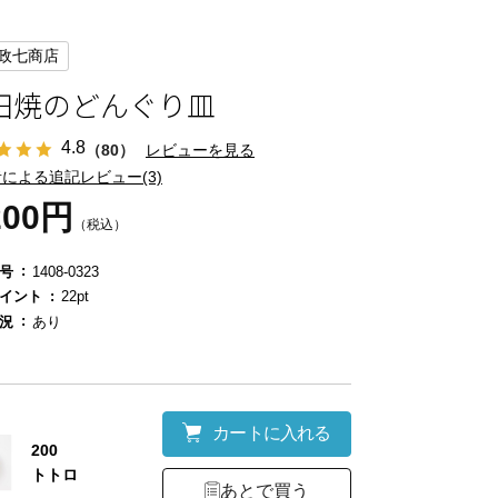
政七商店
田焼のどんぐり皿
4.8
（80）
レビューを見る
による追記レビュー(3)
200円
（税込）
号
1408-0323
イント
22pt
況
あり
カートに入れる
200
トトロ
あとで買う