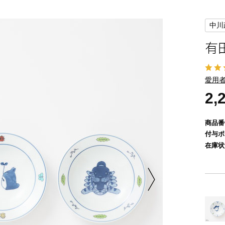
中川
有
愛用者
2,
商品番
付与ポ
在庫状