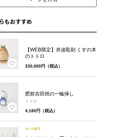
らもおすすめ
材
磁器
【WEB限定】井波彫刻 くすの木
のトトロ
330,000円（税込）
さ
約100g
考
簡易箱入り(12.5×12.5×3㎝)
肥前吉田焼の一輪挿し
トトロ
4,180円（税込）
ズ
直径
高
約φ12.0
2