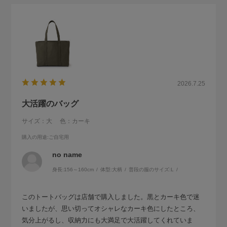
2026.7.25
大活躍のバッグ
サイズ：大
色：カーキ
購入の用途
:ご自宅用
no name
身長:
156～160cm
体型:
大柄
普段の服のサイズ:
L
このトートバッグは店舗で購入しました。黒とカーキ色で迷
いましたが、思い切ってオシャレなカーキ色にしたところ、
気分上がるし、収納力にも大満足で大活躍してくれていま