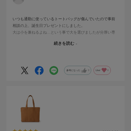
いつも通勤に使っているトートバッグが傷んでいたので事前
相談の上、誕生日プレゼントにしました。
大は小を兼ねるよね…という事で大を選びましたが分厚い専
門書等もポイポイ入れられるのでとても気に入った様子で
続きを読む
す。
中が分割されていても動くのでスリムタイプお弁当と水筒を
入れたミニバッグもインしており、バッグ1つで通勤できる事
にとても喜んでいましたよ。
参考になった
0
Like!
0
底に鋲があるタイプはバッグ自体に重さがでてしまうので敬
遠したかったのですが、汚れは気になります。
汚れがつきにくい素材で汚れてもサッと拭ける点も良かった
です。
大きめですが、荷物が多い日も安心です。
小物類に関しては細々と入れる部分が足りない、無理につっ
こんでしまうと出しにくいのでメッシュタイプのポーチを一
緒にもっています。