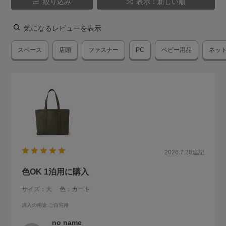
絞り込み
表示：新しい順
気になるレビューを表示
スペース
店頭
ファスナー
PC
ベビー用品
ネッ
2026.7.28
追記
色OK 1泊用に購入
サイズ：大
色：カーキ
購入の用途
:ご自宅用
no name