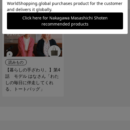
関連の読みもの
読みもの
【暮らしの手ざわり。】第4
話 モデル はなさん「わた
しの毎日に伴走してくれ
る、トートバッグ」