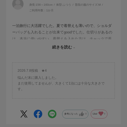
身長:
156～160cm
体型:
ふつう
普段の服のサイズ:
M
ご利用年数：1か月
一泊旅行に大活躍でした。夏で着替えも薄いので、ショルダ
ーバッグも入れることが出来てgoodでした。仕切りがあるの
は、本当に使いやすい。着替えを入れた方は、チャックで蓋
が出来るので更にgoodです。友達にも好評でした。小さいト
続きを読む
ートも購入しようかなと思っています。
2026.7.8投稿 ★4
悩んだ末に購入しました。
まだ使用してませんが、大きくて1泊には十分な大きさで
す。
参考になった
0
Like!
0