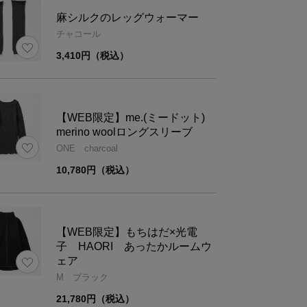
麻シルクのレッグウォーマー
ーアルについてのお知らせ
チャコール
ご購入いただいた商品がオンラインショップの販
3,410円（税込）
名
異なる場合がございます。中身の商品は同一の物
ので、ご了承くださいませ。
【WEB限定】me.(ミードット)
merino woolロングスリーブ
ONE charcoal
材
絹49%・綿39%・ナイロン8%・ポリウレタン4%
10,780円（税込）
ズ
レディースフリーサイズ
【WEB限定】もちはだ×光電
子 HAORI あったかルームウ
ェア
M ブラック
ズ
幅
全長
21,780円（税込）