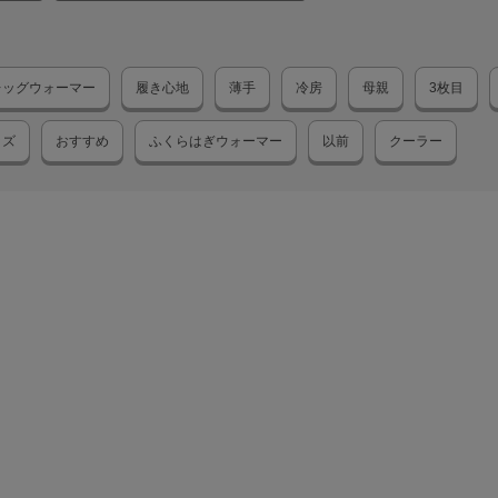
レッグウォーマー
履き心地
薄手
冷房
母親
3枚目
ッズ
おすすめ
ふくらはぎウォーマー
以前
クーラー