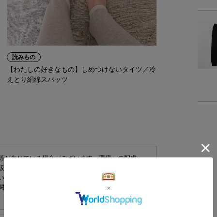
-
読みもの
【わたしの好きなもの】しめつけないタイツ／冷
えとり絹綿スパッツ
等が生じている場合がございます。環境への配慮
販売しております。商品本体には問題がないことを
い。
関しましては、擦れ、キズ、凹み等がないものを発