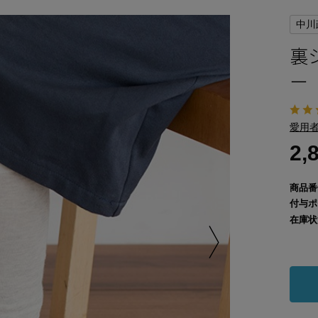
中川
裏
ー
愛用者
2,
商品番
付与ポ
在庫状