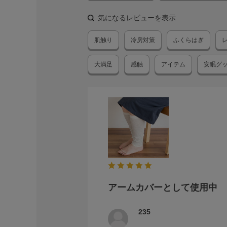
気になるレビューを表示
肌触り
冷房対策
ふくらはぎ
大満足
感触
アイテム
安眠グ
アームカバーとして使用中
235