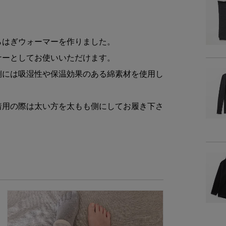
商品リニュ
らはぎウォーマーを作りました。
商品
ナーとしてお使いいただけます。
側には吸湿性や保温効果のある綿素材を使用し
商品詳細
着用の際は太い方を太もも側にしてお履き下さ
素
サイ
商品サイズ
サイ