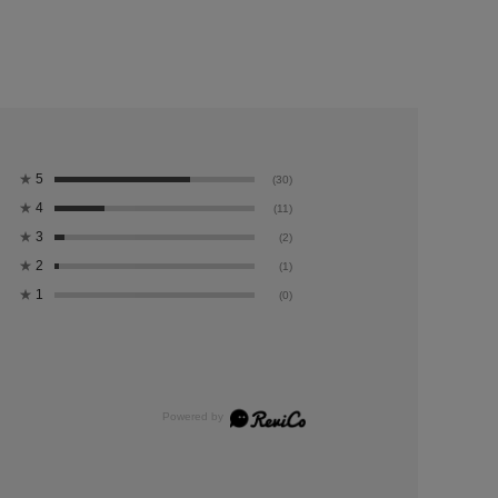
★
5
(30)
★
4
(11)
★
3
(2)
★
2
(1)
★
1
(0)