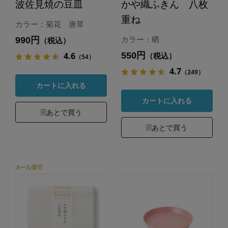
波佐見焼の豆皿
かや織ふきん 八枚
重ね
カラー：菊花 唐草
990円
カラー：晒
（税込）
550円
4.6
（税込）
（54）
4.7
（249）
カートに入れる
カートに入れる
あとで買う
あとで買う