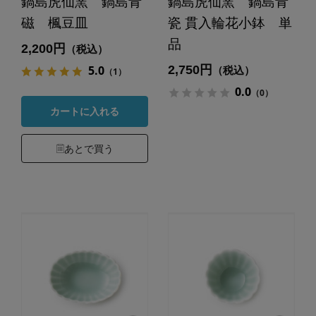
鍋島虎仙窯 鍋島青
鍋島虎仙窯 鍋島青
磁 楓豆皿
瓷 貫入輪花小鉢 単
品
2,200円
（税込）
2,750円
5.0
（税込）
（1）
0.0
（0）
カートに入れる
あとで買う