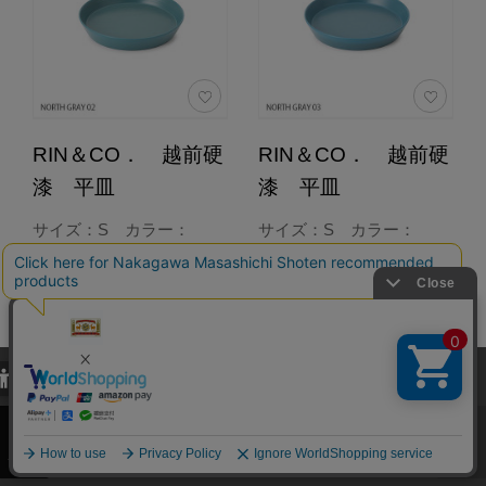
RIN＆CO． 越前硬
RIN＆CO． 越前硬
漆 平皿
漆 平皿
サイズ：S カラー：
サイズ：S カラー：
NORTH GRAY 02
NORTH GRAY 03
5,060円
5,060円
（税込）
（税込）
5.0
5.0
（6）
（6）
当サイトでは、当サイト内における閲覧履歴・属性情報などの取得およ
カートに入れる
カートに入れる
び利便性向上のためにクッキー（Cookie）を使用いたします。詳細に
関しては「
プライバシーポリシー
」をお読みください。
あとで買う
あとで買う
承諾する