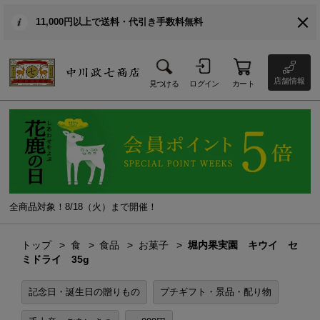
11,000円以上で送料・代引き手数料無料
店舗情報
見つける
ログイン
カート
全商品対象！8/18（火）まで開催！
トップ
食
食品
お菓子
堀内果実園 キウイ セ
ミドライ 35g
記念日・誕生日の贈りもの
プチギフト・景品・配り物