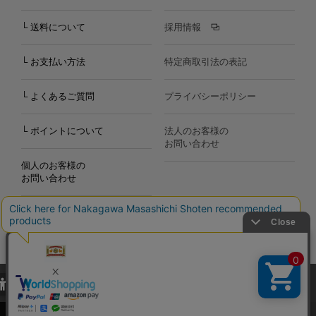
└ 送料について
採用情報
└ お支払い方法
特定商取引法の表記
└ よくあるご質問
プライバシーポリシー
└ ポイントについて
法人のお客様の
お問い合わせ
個人のお客様の
お問い合わせ
当サイトでは、当サイト内における閲覧履歴・属性情報などの取得およ
Copyright©2000
-2026
び利便性向上のためにクッキー（Cookie）を使用いたします。詳細に
Nakagawa Masashichi Shoten All Rights Reserved.
関しては「
プライバシーポリシー
」をお読みください。