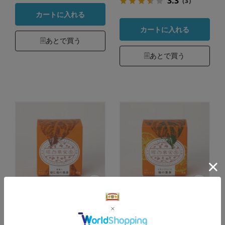
3.3
（3）
カートに入れる
カートに入れる
あとで買う
あとで買う
堀内果実園 柿の葉
堀内果実園 ブレン
茶 ティーバッグ
ド柿の葉茶 ティー